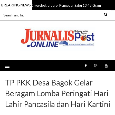
BREAKING NEWS
Digerebek di Jaro, Pengedar Sabu 13,48 Gram Dibekuk 
06 Aug 2026
TP PKK Desa Bagok Gelar
Beragam Lomba Peringati Hari
Lahir Pancasila dan Hari Kartini