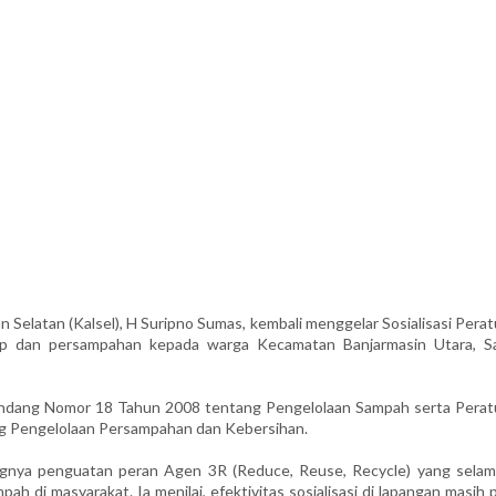
elatan (Kalsel), H Suripno Sumas, kembali menggelar Sosialisasi Perat
idup dan persampahan kepada warga Kecamatan Banjarmasin Utara, S
ndang Nomor 18 Tahun 2008 tentang Pengelolaan Sampah serta Perat
g Pengelolaan Persampahan dan Kebersihan.
gnya penguatan peran Agen 3R (Reduce, Reuse, Recycle) yang selama
h di masyarakat. Ia menilai, efektivitas sosialisasi di lapangan masih 