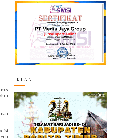
IKLAN
uran
abtu
uran
 ini
perlu