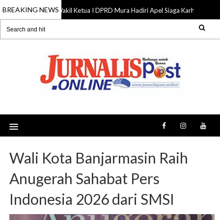
BREAKING NEWS
Wakil Ketua I DPRD Mura Hadiri Apel Siaga Karhutla, Doro
07 Aug 2026
Wali Kota Banjarmasin Raih
Anugerah Sahabat Pers
Indonesia 2026 dari SMSI