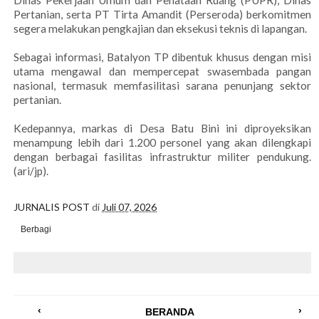
Dinas Pekerjaan Umum dan Penataan Ruang (PUPR), Dinas
Pertanian, serta PT Tirta Amandit (Perseroda) berkomitmen
segera melakukan pengkajian dan eksekusi teknis di lapangan.
Sebagai informasi, Batalyon TP dibentuk khusus dengan misi
utama mengawal dan mempercepat swasembada pangan
nasional, termasuk memfasilitasi sarana penunjang sektor
pertanian.
Kedepannya, markas di Desa Batu Bini ini diproyeksikan
menampung lebih dari 1.200 personel yang akan dilengkapi
dengan berbagai fasilitas infrastruktur militer pendukung.
(ari/jp).
JURNALIS POST
di
Juli 07, 2026
Berbagi
‹
›
BERANDA