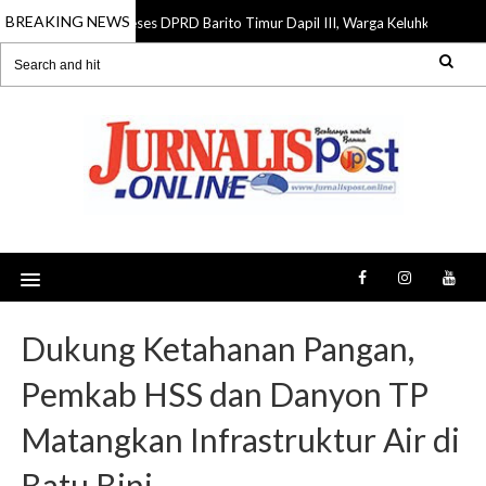
BREAKING NEWS
Reses DPRD Barito Timur Dapil III, Warga Keluhkan Jalan Rus
07 Aug 2026
Dukung Ketahanan Pangan,
Pemkab HSS dan Danyon TP
Matangkan Infrastruktur Air di
Batu Bini