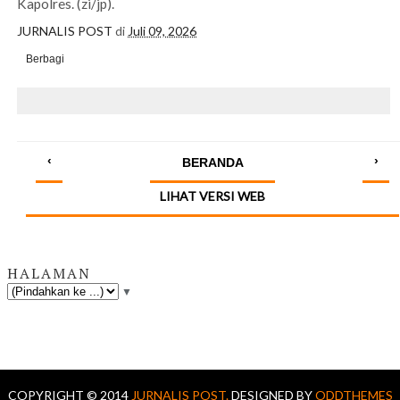
Kapolres. (zi/jp).
JURNALIS POST
di
Juli 09, 2026
Berbagi
‹
›
BERANDA
LIHAT VERSI WEB
HALAMAN
▼
COPYRIGHT © 2014
JURNALIS POST.
DESIGNED BY
ODDTHEMES