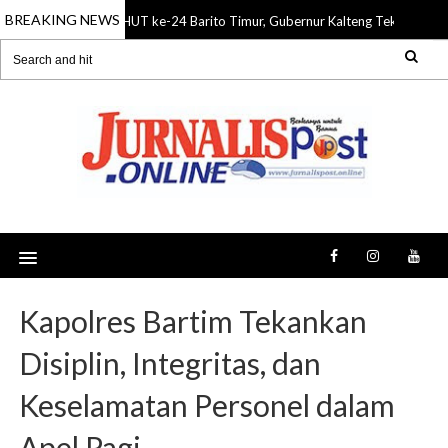
BREAKING NEWS
HUT ke-24 Barito Timur, Gubernur Kalteng Tekankan Si
08 Aug 2026
Kapolres Bartim Tekankan
Disiplin, Integritas, dan
Keselamatan Personel dalam
Apel Pagi