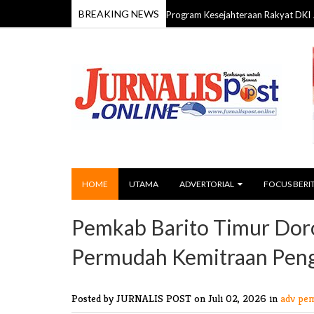
BREAKING NEWS
omisi IV DPRD Kalsel Pelajari Program Kesejahteraan Rakyat DKI Jakarta un
HOME
UTAMA
ADVERTORIAL
FOCUS BERI
Pemkab Barito Timur Do
Permudah Kemitraan Peng
Posted by JURNALIS POST
on Juli 02, 2026 in
adv pe