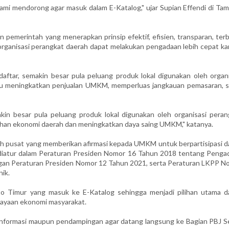
mi mendorong agar masuk dalam E-Katalog," ujar Supian Effendi di Tam
pemerintah yang menerapkan prinsip efektif, efisien, transparan, terb
, organisasi perangkat daerah dapat melakukan pengadaan lebih cepat k
tar, semakin besar pula peluang produk lokal digunakan oleh organi
pu meningkatkan penjualan UMKM, memperluas jangkauan pemasaran, s
n besar pula peluang produk lokal digunakan oleh organisasi peran
han ekonomi daerah dan meningkatkan daya saing UMKM," katanya.
ah pusat yang memberikan afirmasi kepada UMKM untuk berpartisipasi d
 diatur dalam Peraturan Presiden Nomor 16 Tahun 2018 tentang Penga
gan Peraturan Presiden Nomor 12 Tahun 2021, serta Peraturan LKPP N
ik.
o Timur yang masuk ke E-Katalog sehingga menjadi pilihan utama d
ayaan ekonomi masyarakat.
formasi maupun pendampingan agar datang langsung ke Bagian PBJ S