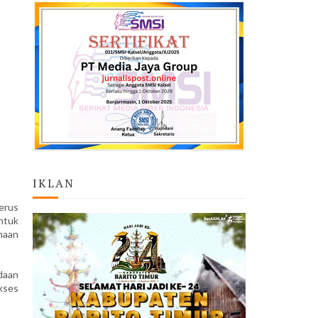
IKLAN
erus
ntuk
naan
daan
kses