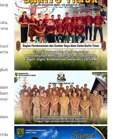
iang
uka,
arena
sasi
erta
gkat
alam
daan
omor
alam
etda