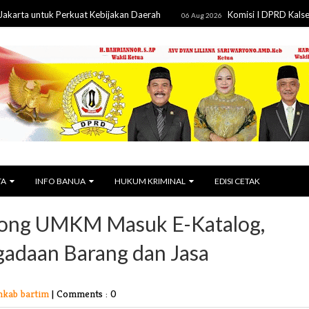
tuk Perkuat Kebijakan Daerah
Komisi I DPRD Kalsel Kawal Ren
06 Aug 2026
TA
INFO BANUA
HUKUM KRIMINAL
EDISI CETAK
rong UMKM Masuk E-Katalog,
adaan Barang dan Jasa
mkab bartim
|
Comments : 0