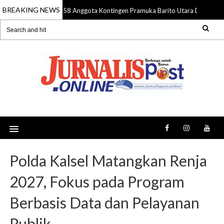
BREAKING NEWS
58 Anggota Kontingen Pramuka Barito Utara Diberangk
09 Aug 2026
Polda Kalsel Matangkan Renja
2027, Fokus pada Program
Berbasis Data dan Pelayanan
Publik