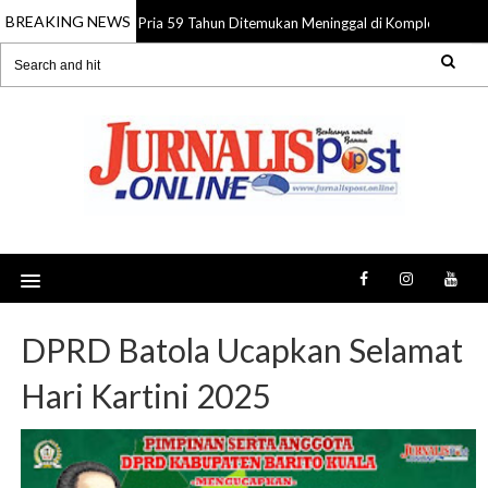
BREAKING NEWS
Pria 59 Tahun Ditemukan Meninggal di Komplek Pasar S
08 Aug 2026
DPRD Batola Ucapkan Selamat
Hari Kartini 2025