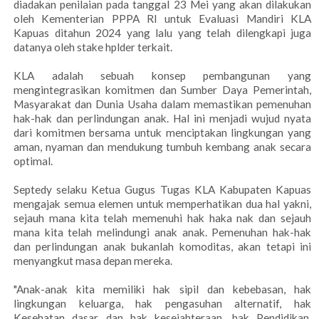
diadakan penilaian pada tanggal 23 Mei yang akan dilakukan
oleh Kementerian PPPA RI untuk Evaluasi Mandiri KLA
Kapuas ditahun 2024 yang lalu yang telah dilengkapi juga
datanya oleh stake hplder terkait.
KLA adalah sebuah konsep pembangunan yang
mengintegrasikan komitmen dan Sumber Daya Pemerintah,
Masyarakat dan Dunia Usaha dalam memastikan pemenuhan
hak-hak dan perlindungan anak. Hal ini menjadi wujud nyata
dari komitmen bersama untuk menciptakan lingkungan yang
aman, nyaman dan mendukung tumbuh kembang anak secara
optimal.
Septedy selaku Ketua Gugus Tugas KLA Kabupaten Kapuas
mengajak semua elemen untuk memperhatikan dua hal yakni,
sejauh mana kita telah memenuhi hak haka nak dan sejauh
mana kita telah melindungi anak anak. Pemenuhan hak-hak
dan perlindungan anak bukanlah komoditas, akan tetapi ini
menyangkut masa depan mereka.
"Anak-anak kita memiliki hak sipil dan kebebasan, hak
lingkungan keluarga, hak pengasuhan alternatif, hak
Kesehatan dasar dan hak kesejahteraan, hak Pendidikan,