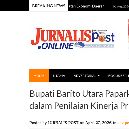
BREAKING NEWS
ng Syiar Islam Sekaligus Penguatan Ekonomi Daerah
"Praha
06 Aug 2026
HOME
UTAMA
ADVERTORIAL
FOCUS BERI
Bupati Barito Utara Papar
dalam Penilaian Kinerja Pr
Posted by JURNALIS POST
on April 27, 2026 in
adv p