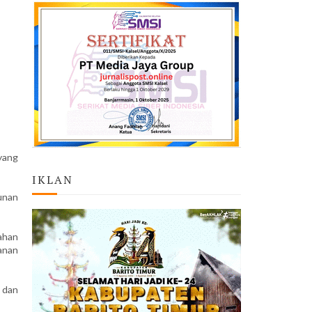
yang
IKLAN
unan
ahan
anan
 dan