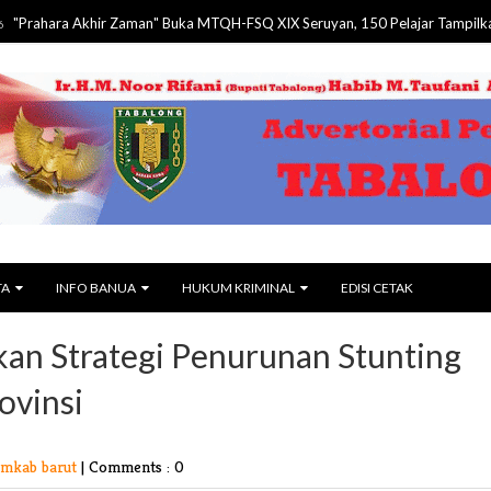
ra Akhir Zaman" Buka MTQH-FSQ XIX Seruyan, 150 Pelajar Tampilkan Tarian
TA
INFO BANUA
HUKUM KRIMINAL
EDISI CETAK
kan Strategi Penurunan Stunting
ovinsi
emkab barut
|
Comments : 0