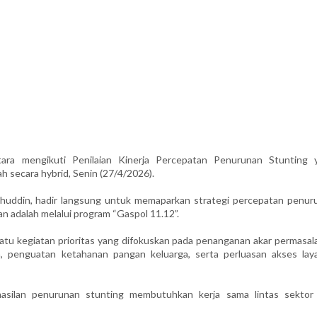
a mengikuti Penilaian Kinerja Percepatan Penurunan Stunting 
h secara hybrid, Senin (27/4/2026).
lahuddin, hadir langsung untuk memaparkan strategi percepatan penur
an adalah melalui program “Gaspol 11.12”.
tu kegiatan prioritas yang difokuskan pada penanganan akar permasal
an, penguatan ketahanan pangan keluarga, serta perluasan akses lay
asilan penurunan stunting membutuhkan kerja sama lintas sektor