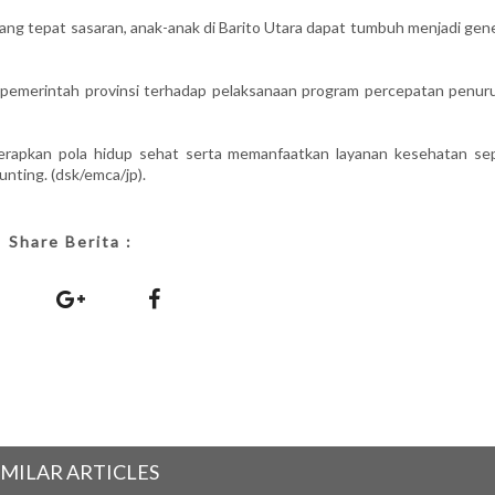
 yang tepat sasaran, anak-anak di Barito Utara dapat tumbuh menjadi gen
asi pemerintah provinsi terhadap pelaksanaan program percepatan penur
rapkan pola hidup sehat serta memanfaatkan layanan kesehatan sep
nting. (dsk/emca/jp).
Share Berita :
IMILAR ARTICLES