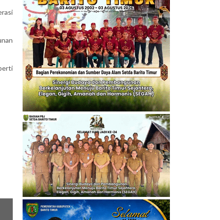
erasi
unan
erti