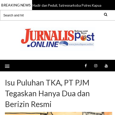
BREAKING NEWS
Hadir dan Peduli, Satresnarkoba Polres Kapuas Berb
10 Aug 2026
Isu Puluhan TKA, PT PJM
Tegaskan Hanya Dua dan
Berizin Resmi