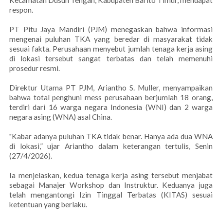
Kecamatan Dusun Tengah, Kabupaten Barito Timur, mendapat
respon.
PT Pitu Jaya Mandiri (PJM) menegaskan bahwa informasi
mengenai puluhan TKA yang beredar di masyarakat tidak
sesuai fakta. Perusahaan menyebut jumlah tenaga kerja asing
di lokasi tersebut sangat terbatas dan telah memenuhi
prosedur resmi.
Direktur Utama PT PJM, Ariantho S. Muller, menyampaikan
bahwa total penghuni mess perusahaan berjumlah 18 orang,
terdiri dari 16 warga negara Indonesia (WNI) dan 2 warga
negara asing (WNA) asal China.
"Kabar adanya puluhan TKA tidak benar. Hanya ada dua WNA
di lokasi,” ujar Ariantho dalam keterangan tertulis, Senin
(27/4/2026).
Ia menjelaskan, kedua tenaga kerja asing tersebut menjabat
sebagai Manajer Workshop dan Instruktur. Keduanya juga
telah mengantongi Izin Tinggal Terbatas (KITAS) sesuai
ketentuan yang berlaku.