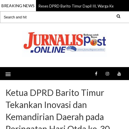
BREAKING NEWS
Reses DPRD Barito Timur Dapil III, Warga Keluhkan Jalan
07 Aug 2026
Ketua DPRD Barito Timur
Tekankan Inovasi dan
Kemandirian Daerah pada
Peringatan Hari Otda ke-30