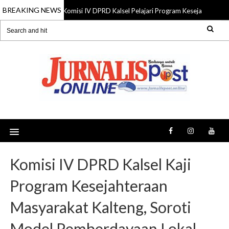
BREAKING NEWS
Komisi IV DPRD Kalsel Pelajari Program Kesejahteraan 
06 Aug 2026
Komisi IV DPRD Kalsel Kaji
Program Kesejahteraan
Masyarakat Kalteng, Soroti
Model Pemberdayaan Lokal