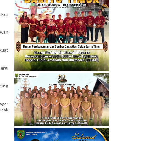
kkan
kwah
kuat
ergi
gung
agar
idak