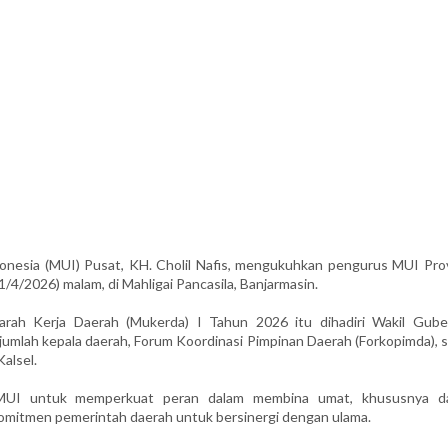
esia (MUI) Pusat, KH. Cholil Nafis, mengukuhkan pengurus MUI Prov
4/2026) malam, di Mahligai Pancasila, Banjarmasin.
arah Kerja Daerah (Mukerda) I Tahun 2026 itu dihadiri Wakil Gube
jumlah kepala daerah, Forum Koordinasi Pimpinan Daerah (Forkopimda), 
alsel.
MUI untuk memperkuat peran dalam membina umat, khususnya d
omitmen pemerintah daerah untuk bersinergi dengan ulama.