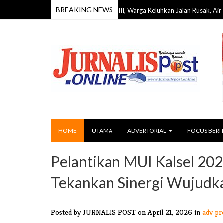
BREAKING NEWS
eses DPRD Barito Timur Dapil III, Warga Keluhkan Jalan Rusak, Air Bersih, hing
HOME
UTAMA
ADVERTORIAL
FOCUS BERI
Pelantikan MUI Kalsel 2
Tekankan Sinergi Wujudka
Posted by JURNALIS POST
on April 21, 2026 in
adv pr