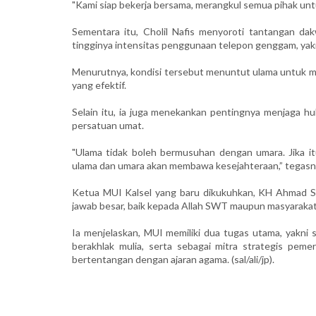
"Kami siap bekerja bersama, merangkul semua pihak unt
Sementara itu, Cholil Nafis menyoroti tantangan dak
tingginya intensitas penggunaan telepon genggam, yakni
Menurutnya, kondisi tersebut menuntut ulama untuk m
yang efektif.
Selain itu, ia juga menekankan pentingnya menjaga h
persatuan umat.
"Ulama tidak boleh bermusuhan dengan umara. Jika it
ulama dan umara akan membawa kesejahteraan,” tegasn
Ketua MUI Kalsel yang baru dikukuhkan, KH Ahmad 
jawab besar, baik kepada Allah SWT maupun masyarakat
Ia menjelaskan, MUI memiliki dua tugas utama, yakni 
berakhlak mulia, serta sebagai mitra strategis pem
bertentangan dengan ajaran agama. (sal/ali/jp).