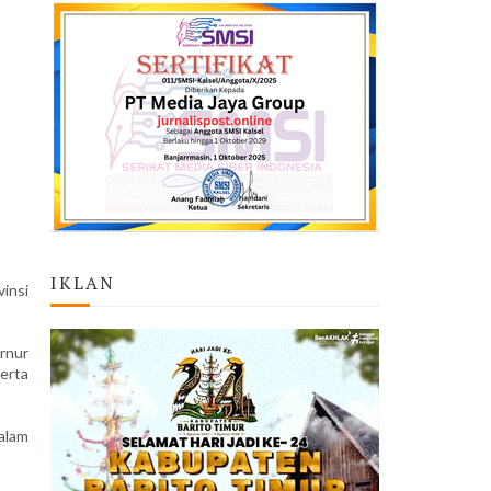
IKLAN
insi
rnur
serta
alam