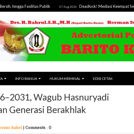
ga Fasilitas Publik
Deadlock! Mediasi Keempat Sengketa La
07 Aug 2026
TA
INFO BANUA
HUKUM KRIMINAL
EDISI CETAK
026–2031, Wagub Hasnuryadi
n Generasi Berakhlak
ovinsi kalsel
|
Comments : 0