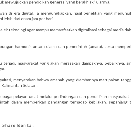
uk mewujudkan pendidikan generasi yang berakhlak,” ujarnya.
wah di era digital. Ia mengungkapkan, hasil penelitian yang menunju
 lebih dari enam jam per hari.
elek teknologi agar mampu memanfaatkan digitalisasi sebagai media da
ubungan harmonis antara ulama dan pemerintah (umara), serta memper
u terjadi, masyarakat yang akan merasakan dampaknya. Sebaliknya, sin
ya.
Syairazi, menyatakan bahwa amanah yang diembannya merupakan tang
 Kalimantan Selatan.
sebagai pelayan umat melalui perlindungan dan pendidikan masyarakat 
erintah dalam memberikan pandangan terhadap kebijakan, sepanjang t
Share Berita :