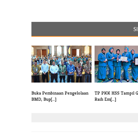
S
Buka Pembinaan Pengelolaan
TP PKK HSS Tampil G
BMD, Bup[...]
Raih Em[...]