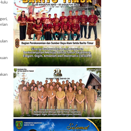
 Hulu
eri,
rian
ulan
muan
akan