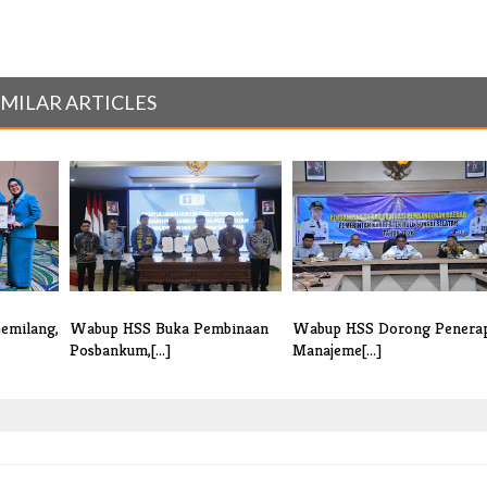
IMILAR ARTICLES
emilang,
Wabup HSS Buka Pembinaan
Wabup HSS Dorong Penera
Posbankum,[...]
Manajeme[...]