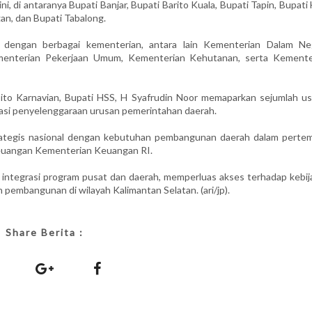
i, di antaranya Bupati Banjar, Bupati Barito Kuala, Bupati Tapin, Bupati
an, dan Bupati Tabalong.
i dengan berbagai kementerian, antara lain Kementerian Dalam Neg
menterian Pekerjaan Umum, Kementerian Kehutanan, serta Kemente
to Karnavian, Bupati HSS, H Syafrudin Noor memaparkan sejumlah us
asi penyelenggaraan urusan pemerintahan daerah.
 strategis nasional dengan kebutuhan pembangunan daerah dalam perte
Keuangan Kementerian Keuangan RI.
 integrasi program pusat dan daerah, memperluas akses terhadap kebij
embangunan di wilayah Kalimantan Selatan. (ari/jp).
Share Berita :