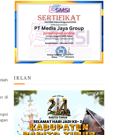
IKLAN
mlah
n di
ungsi
ngan