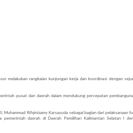
oor melakukan rangkaian kunjungan kerja dan koordinasi dengan seju
pemerintah pusat dan daerah dalam mendukung percepatan pembanguna
 RI, Muhammad Rifqinizamy Karsayuda sebagai bagian dari pelaksanaan f
ra pemerintah daerah di Daerah Pemilihan Kalimantan Selatan I de