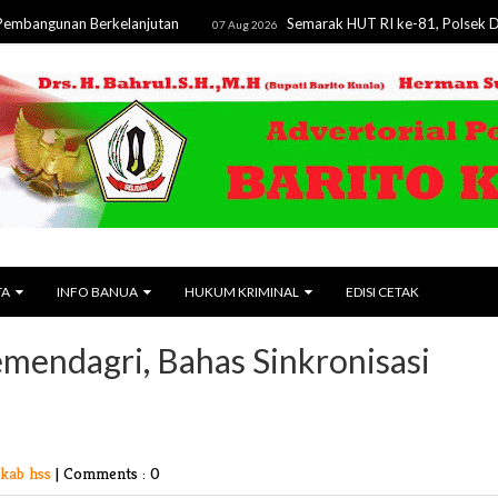
an Berkelanjutan
Semarak HUT RI ke-81, Polsek Dusun Ten
07 Aug 2026
TA
INFO BANUA
HUKUM KRIMINAL
EDISI CETAK
mendagri, Bahas Sinkronisasi
kab hss
|
Comments : 0