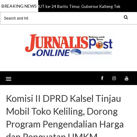
BREAKING NEWS
HUT ke-24 Barito Timur, Gubernur Kalteng Tekankan Sin
08 Aug 2026
Komisi II DPRD Kalsel Tinjau
Mobil Toko Keliling, Dorong
Program Pengendalian Harga
dan Penguatan UMKM