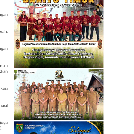
ngan
rah.
ngan
ntra
tkan
kasi
asil
juga
).