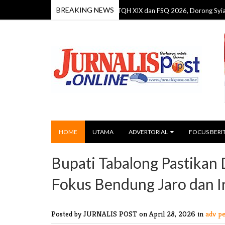
BREAKING NEWS
Bupati Seruyan Resmi Buka MTQH XIX dan FSQ 2026, Dorong Syiar Islam Se
HOME
UTAMA
ADVERTORIAL
FOCUS BERI
Bupati Tabalong Pastika
Fokus Bendung Jaro dan Ir
Posted by JURNALIS POST
on April 28, 2026 in
adv p