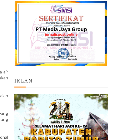
 air
skan
IKLAN
Jalan
yang
kung
onal