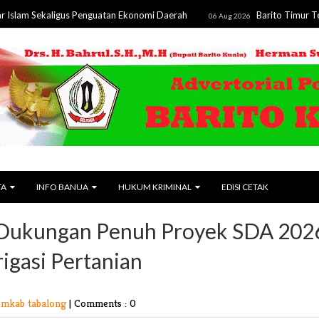
kaligus Penguatan Ekonomi Daerah
Barito Timur Terima Hibah
06 Aug 2026
TA
INFO BANUA
HUKUM KRIMINAL
EDISI CETAK
n Dukungan Penuh Proyek SDA 202
igasi Pertanian
emkab tabalong
|
Comments : 0