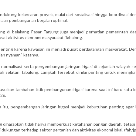
ukung kelancaran proyek, mulai dari sosialisasi hingga koordinasi de
anaan pembangunan berjalan optimal.
ng di belakang Pasar Tanjung juga menjadi perhatian pemerintah dae
usat aktivitas ekonomi masyarakat Tabalong.
 penting karena kawasan ini menjadi pusat perdagangan masyarakat. De
 dan nyaman,” katanya.
ormalisasi serta pengembangan jaringan irigasi di sejumlah wilayah se
yah selatan Tabalong. Langkah tersebut dinilai penting untuk meningka
ulkan tambahan titik pembangunan irigasi karena saat ini baru satu lo
26.
 itu, pengembangan jaringan irigasi menjadi kebutuhan penting agar h
 diharapkan tidak hanya memperkuat ketahanan pangan daerah, tetapi 
ukungan terhadap sektor pertanian dan aktivitas ekonomi lokal. (fah/jp