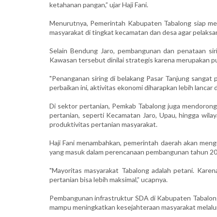
ketahanan pangan,” ujar Haji Fani.
Menurutnya, Pemerintah Kabupaten Tabalong siap mend
masyarakat di tingkat kecamatan dan desa agar pelaks
Selain Bendung Jaro, pembangunan dan penataan siri
Kawasan tersebut dinilai strategis karena merupakan p
"Penanganan siring di belakang Pasar Tanjung sangat
perbaikan ini, aktivitas ekonomi diharapkan lebih lancar
Di sektor pertanian, Pemkab Tabalong juga mendorong n
pertanian, seperti Kecamatan Jaro, Upau, hingga wila
produktivitas pertanian masyarakat.
Haji Fani menambahkan, pemerintah daerah akan mengus
yang masuk dalam perencanaan pembangunan tahun 20
"Mayoritas masyarakat Tabalong adalah petani. Karena
pertanian bisa lebih maksimal,” ucapnya.
Pembangunan infrastruktur SDA di Kabupaten Tabalong
mampu meningkatkan kesejahteraan masyarakat melalui d