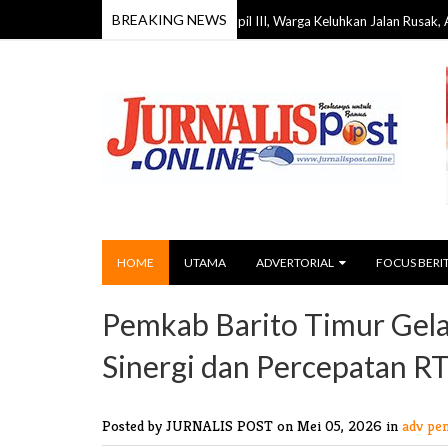
BREAKING NEWS
Reses DPRD Barito Timur Dapil III, Warga Keluhkan Jalan Rusak, Air Bersih, hi
HOME
UTAMA
ADVERTORIAL
FOCUS BERI
Pemkab Barito Timur Gel
Sinergi dan Percepatan 
Posted by JURNALIS POST
on Mei 05, 2026 in
adv pe