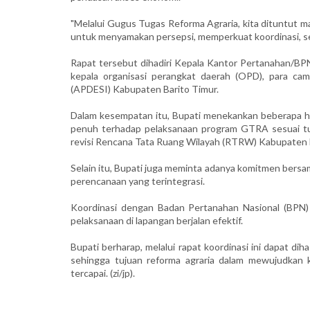
"Melalui Gugus Tugas Reforma Agraria, kita dituntut ma
untuk menyamakan persepsi, memperkuat koordinasi, ser
Rapat tersebut dihadiri Kepala Kantor Pertanahan/BPN
kepala organisasi perangkat daerah (OPD), para cam
(APDESI) Kabupaten Barito Timur.
Dalam kesempatan itu, Bupati menekankan beberapa ha
penuh terhadap pelaksanaan program GTRA sesuai tug
revisi Rencana Tata Ruang Wilayah (RTRW) Kabupaten Ba
Selain itu, Bupati juga meminta adanya komitmen ber
perencanaan yang terintegrasi.
Koordinasi dengan Badan Pertanahan Nasional (BPN) 
pelaksanaan di lapangan berjalan efektif.
Bupati berharap, melalui rapat koordinasi ini dapat dih
sehingga tujuan reforma agraria dalam mewujudkan 
tercapai. (zi/jp).