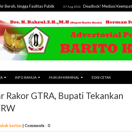
ngga Fasilitas Publik
Deadlock! Mediasi Keempat Sengketa 
07 Aug 2026
TA
INFO BANUA
HUKUM KRIMINAL
EDISI CETAK
ar Rakor GTRA, Bupati Tekankan
RTRW
mkab bartim
|
Comments : 0