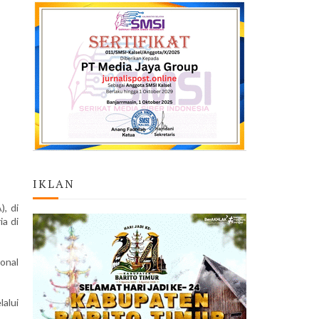
IKLAN
, di
ia di
onal
lalui