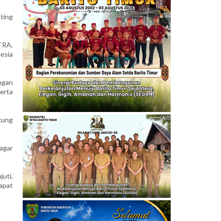
nting
TRA,
esia
ngan
erta
kung
agar
juti,
apat