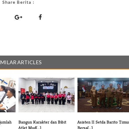
Share Berita :
IMILAR ARTICLES
jumlah
Bangun Karakter dan Bibit
Asisten II Setda Barito Timu
Atlet Mud[...]
Bersa[...]