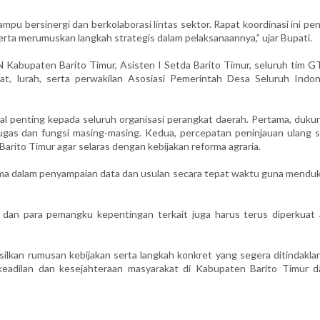
mpu bersinergi dan berkolaborasi lintas sektor. Rapat koordinasi ini pe
ta merumuskan langkah strategis dalam pelaksanaannya,” ujar Bupati.
 Kabupaten Barito Timur, Asisten I Setda Barito Timur, seluruh tim G
at, lurah, serta perwakilan Asosiasi Pemerintah Desa Seluruh Indon
l penting kepada seluruh organisasi perangkat daerah. Pertama, duku
as dan fungsi masing-masing. Kedua, percepatan peninjauan ulang s
rito Timur agar selaras dengan kebijakan reforma agraria.
sama dalam penyampaian data dan usulan secara tepat waktu guna mendu
dan para pemangku kepentingan terkait juga harus terus diperkuat 
asilkan rumusan kebijakan serta langkah konkret yang segera ditindaklan
keadilan dan kesejahteraan masyarakat di Kabupaten Barito Timur d