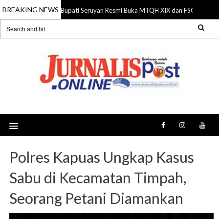
BREAKING NEWS
Bupati Seruyan Resmi Buka MTQH XIX dan FSQ 2026, Do
06 Aug 2026
Polres Kapuas Ungkap Kasus
Sabu di Kecamatan Timpah,
Seorang Petani Diamankan