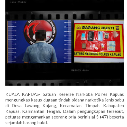
KUALA KAPUAS- Satuan Reserse Narkoba Polres Kapuas
mengungkap kasus dugaan tindak pidana narkotika jenis sabu
di Desa Lawang Kajang, Kecamatan Timpah, Kabupaten
Kapuas, Kalimantan Tengah. Dalam pengungkapan tersebut,
petugas mengamankan seorang pria berinisial S (47) beserta
sejumlah barang bukti.