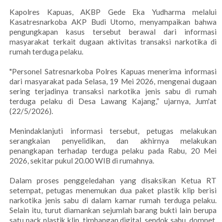
Kapolres Kapuas, AKBP Gede Eka Yudharma melalui
Kasatresnarkoba AKP Budi Utomo, menyampaikan bahwa
pengungkapan kasus tersebut berawal dari informasi
masyarakat terkait dugaan aktivitas transaksi narkotika di
rumah terduga pelaku.
"Personel Satresnarkoba Polres Kapuas menerima informasi
dari masyarakat pada Selasa, 19 Mei 2026, mengenai dugaan
sering terjadinya transaksi narkotika jenis sabu di rumah
terduga pelaku di Desa Lawang Kajang,” ujarnya, Jum'at
(22/5/2026).
Menindaklanjuti informasi tersebut, petugas melakukan
serangkaian penyelidikan, dan akhirnya melakukan
penangkapan terhadap terduga pelaku pada Rabu, 20 Mei
2026, sekitar pukul 20.00 WIB di rumahnya.
Dalam proses penggeledahan yang disaksikan Ketua RT
setempat, petugas menemukan dua paket plastik klip berisi
narkotika jenis sabu di dalam kamar rumah terduga pelaku.
Selain itu, turut diamankan sejumlah barang bukti lain berupa
satu pack plastik klip, timbangan digital, sendok sabu, dompet,