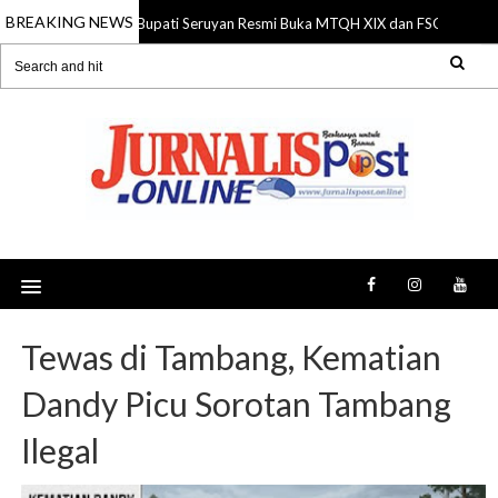
BREAKING NEWS
Bupati Seruyan Resmi Buka MTQH XIX dan FSQ 2026, Do
06 Aug 2026
Tewas di Tambang, Kematian
Dandy Picu Sorotan Tambang
Ilegal