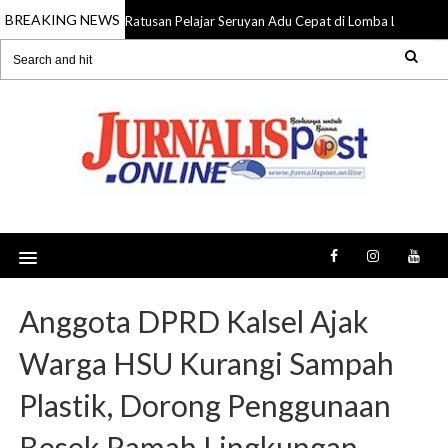
BREAKING NEWS
Ratusan Pelajar Seruyan Adu Cepat di Lomba Lari 5K 
09 Aug 2026
Anggota DPRD Kalsel Ajak
Warga HSU Kurangi Sampah
Plastik, Dorong Penggunaan
Besek Ramah Lingkungan