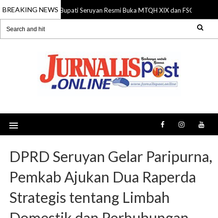
BREAKING NEWS
Bupati Seruyan Resmi Buka MTQH XIX dan FSQ 2026, Do
06 Aug 2026
DPRD Seruyan Gelar Paripurna,
Pemkab Ajukan Dua Raperda
Strategis tentang Limbah
Domestik dan Perhubungan