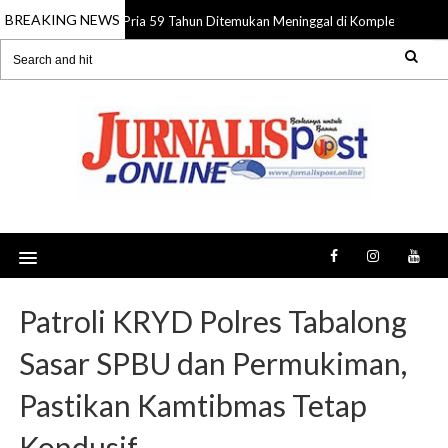
BREAKING NEWS
Pria 59 Tahun Ditemukan Meninggal di Komplek Pasar Su
08 Aug 2026
Patroli KRYD Polres Tabalong
Sasar SPBU dan Permukiman,
Pastikan Kamtibmas Tetap
Kondusif