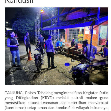
TANJUNG- Polres Tabalong mengintensifkan Kegiatan Rutin
yang Ditingkatkan (KRYD) melalui patroli malam guna
memastikan situasi keamanan dan ketertiban masyarakat
(kamtibmas) tetap aman dan kondusif di wilayah hukumnya,