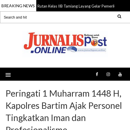
BREAKING NEWS
Rutan Kelas IIB Tamiang Layang Gelar Pemeriksaan Kes
06 Aug 2026
Peringati 1 Muharram 1448 H,
Kapolres Bartim Ajak Personel
Tingkatkan Iman dan
Profesionalisme