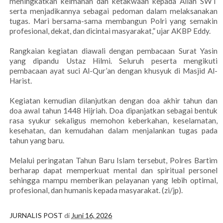
meningkatkan keimanan dan ketakwaan kepada Allah SWT
serta menjadikannya sebagai pedoman dalam melaksanakan
tugas. Mari bersama-sama membangun Polri yang semakin
profesional, dekat, dan dicintai masyarakat,” ujar AKBP Eddy.
Rangkaian kegiatan diawali dengan pembacaan Surat Yasin
yang dipandu Ustaz Hilmi. Seluruh peserta mengikuti
pembacaan ayat suci Al-Qur’an dengan khusyuk di Masjid Al-
Harist.
Kegiatan kemudian dilanjutkan dengan doa akhir tahun dan
doa awal tahun 1448 Hijriah. Doa dipanjatkan sebagai bentuk
rasa syukur sekaligus memohon keberkahan, keselamatan,
kesehatan, dan kemudahan dalam menjalankan tugas pada
tahun yang baru.
Melalui peringatan Tahun Baru Islam tersebut, Polres Bartim
berharap dapat memperkuat mental dan spiritual personel
sehingga mampu memberikan pelayanan yang lebih optimal,
profesional, dan humanis kepada masyarakat. (zi/jp).
JURNALIS POST
di
Juni 16, 2026