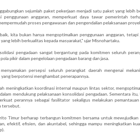
ggabungkan sejumlah paket pekerjaan menjadi satu paket yang lebih be
nsi penggunaan anggaran, memperkuat daya tawar pemerintah terh
ta mempermudah proses pengawasan dan pengendalian pelaksanaan proye
n baik, kita bukan hanya mengoptimalkan penggunaan anggaran, tetapi 
ang lebih berkualitas kepada masyarakat," ujar Misnohartaku.
solidasi pengadaan sangat bergantung pada komitmen seluruh peran
 pola pikir dalam pengelolaan pengadaan barang dan jasa.
pu menyamakan persepsi seluruh perangkat daerah mengenai mekan
ala yang berpotensi menghambat penerapannya.
ah meningkatkan koordinasi internal maupun lintas sektor, mengoptima
f dalam mendukung pelaksanaan konsolidasi pengadaan. Sementara itu, 
rkuat perannya sebagai fasilitator sekaligus melakukan pemantauan
n tersebut.
Barito Timur berharap terbangun komitmen bersama untuk mewujudkan 
an, efektif, efisien, dan akuntabel, sehingga mampu meningkatkan kual
p).