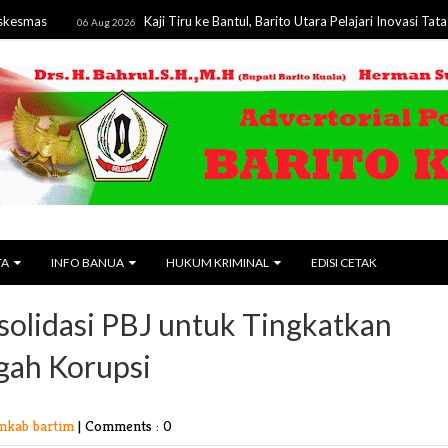
Kaji Tiru ke Bantul, Barito Utara Pelajari Inovasi Tata Kelola
06 Aug 2026
TA
INFO BANUA
HUKUM KRIMINAL
EDISI CETAK
olidasi PBJ untuk Tingkatkan
gah Korupsi
mkab bartim
|
Comments : 0