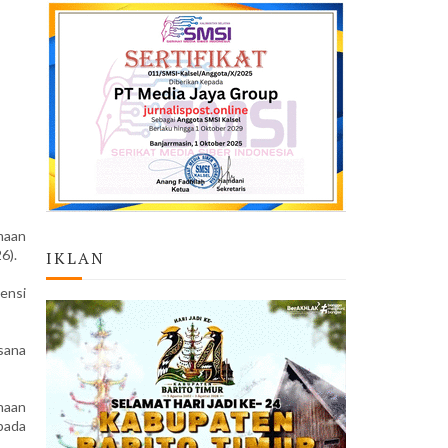
maan
26).
IKLAN
ensi
ksana
naan
pada