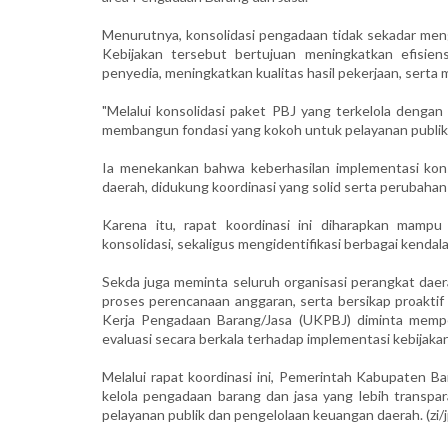
Menurutnya, konsolidasi pengadaan tidak sekadar men
Kebijakan tersebut bertujuan meningkatkan efisie
penyedia, meningkatkan kualitas hasil pekerjaan, ser
"Melalui konsolidasi paket PBJ yang terkelola denga
membangun fondasi yang kokoh untuk pelayanan publik y
Ia menekankan bahwa keberhasilan implementasi kon
daerah, didukung koordinasi yang solid serta perubahan
Karena itu, rapat koordinasi ini diharapkan mam
konsolidasi, sekaligus mengidentifikasi berbagai kend
Sekda juga meminta seluruh organisasi perangkat daer
proses perencanaan anggaran, serta bersikap proakti
Kerja Pengadaan Barang/Jasa (UKPBJ) diminta mempe
evaluasi secara berkala terhadap implementasi kebijaka
Melalui rapat koordinasi ini, Pemerintah Kabupaten 
kelola pengadaan barang dan jasa yang lebih transpar
pelayanan publik dan pengelolaan keuangan daerah. (zi/j