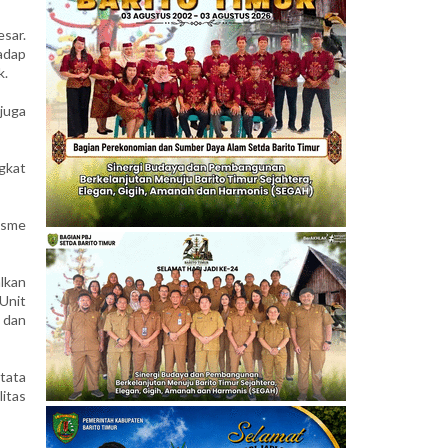
sar.
adap
k.
juga
gkat
isme
lkan
Unit
 dan
tata
itas