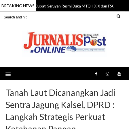
BREAKING NEWS
Bupati Seruyan Resmi Buka MTQH XIX dan FSQ 2026, Do
06 Aug 2026
Tanah Laut Dicanangkan Jadi
Sentra Jagung Kalsel, DPRD :
Langkah Strategis Perkuat
Ketahanan Pangan