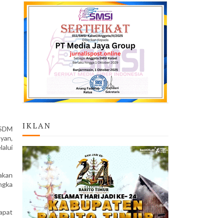
IKLAN
 SDM
yan,
alui
akan
ngka
apat