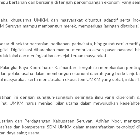
ampu bertahan dan bersaing di tengah perkembangan ekonomi yang sem
usaha, khususnya UMKM, dan masyarakat dituntut adaptif serta inova
KM Seruyan mampu membangun merek, memperluas jaringan distribusi,
ar di sektor pertanian, perikanan, pariwisata, hingga industri kreatif
gital. Digitalisasi diharapkan mampu membuka akses pasar nasional hi
roduk lokal dan meningkatkan kesejahteraan masyarakat.
 Palangka Raya Koordinator Kalimantan Tengah itu menekankan pentin
i, dan pelaku usaha dalam membangun ekonomi daerah yang berkelanjutan
ital masyarakat serta menciptakan ekosistem UMKM yang sehat, inklusif
latihan ini dengan sungguh-sungguh sehingga ilmu yang diperoleh d
ing. UMKM harus menjadi pilar utama dalam mewujudkan kesejahte
.
dustrian dan Perdagangan Kabupaten Seruyan, Adhian Noor, mengat
apasitas dan kompetensi SDM UMKM dalam memanfaatkan teknologi dig
an daya saing usaha.