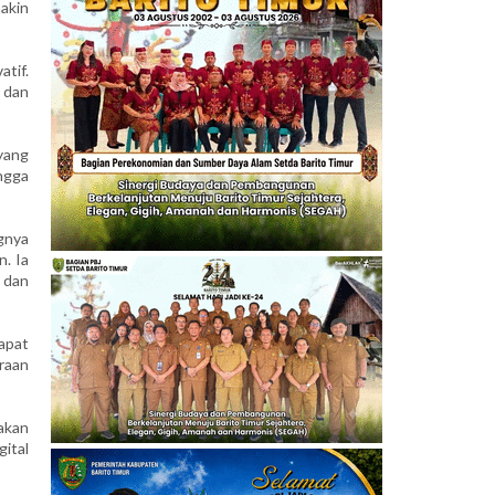
akin
tif.
 dan
 yang
ngga
gnya
. Ia
, dan
apat
raan
akan
ital