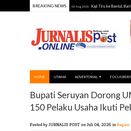
BREAKING NEWS
ernet Sekolah dan Puskesmas
Kaji Tiru ke Bantul, Barito Utar
06 Aug 2026
HOME
UTAMA
ADVERTORIAL
FOCUS BERI
Bupati Seruyan Dorong UM
150 Pelaku Usaha Ikuti Pe
Posted by JURNALIS POST
on Juli 04, 2026 in
Ragam 