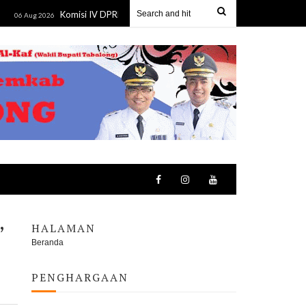
Komisi IV DPRD Kalsel Pelajari Program Kesejahteraan Rakyat DKI Jak
 2026
,
HALAMAN
Beranda
PENGHARGAAN