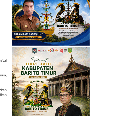
ital
anua,
tkan
dkan