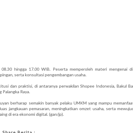
ul 08.30 hingga 17.00 WIB. Peserta memperoleh materi mengenai dig
mpingan, serta konsultasi pengembangan usaha.
itusi dan praktisi, di antaranya perwakilan Shopee Indonesia, Bakul B
 Palangka Raya.
Seruyan berharap semakin banyak pelaku UMKM yang mampu memanfaa
perluas jangkauan pemasaran, meningkatkan omzet usaha, serta mewuju
g di era ekonomi digital. (gan/jp).
Share Berita :