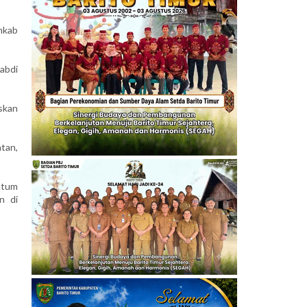
mkab
abdi
skan
tan,
entum
n di