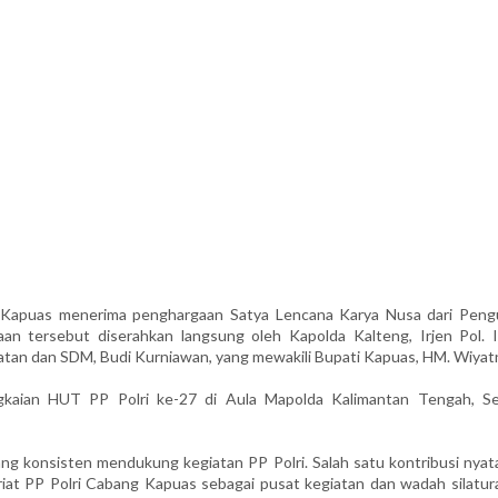
apuas menerima penghargaan Satya Lencana Karya Nusa dari Peng
an tersebut diserahkan langsung oleh Kapolda Kalteng, Irjen Pol. 
atan dan SDM, Budi Kurniawan, yang mewakili Bupati Kapuas, HM. Wiyat
gkaian HUT PP Polri ke-27 di Aula Mapolda Kalimantan Tengah, Se
ang konsisten mendukung kegiatan PP Polri. Salah satu kontribusi nyat
iat PP Polri Cabang Kapuas sebagai pusat kegiatan dan wadah silatur