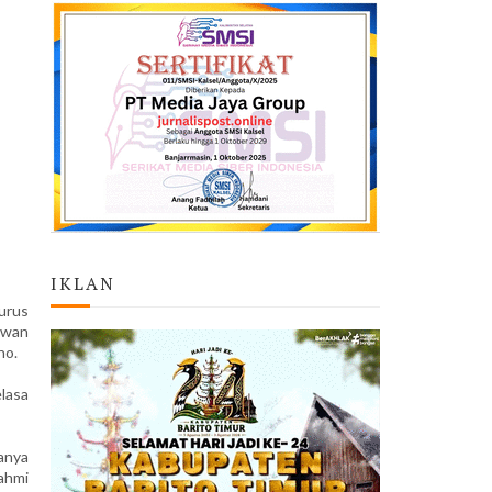
IKLAN
urus
Iwan
no.
lasa
anya
ahmi