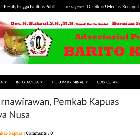
ngga Fasilitas Publik
Deadlock! Mediasi Keempat Sengketa 
07 Aug 2026
TA
INFO BANUA
HUKUM KRIMINAL
EDISI CETAK
Purnawirawan, Pemkab Kapuas
ya Nusa
mkab kapuas
|
Comments : 0