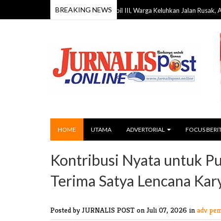
BREAKING NEWS
Reses DPRD Barito Timur Dapil III, Warga Keluhkan Jalan Rusak, Air Bersih, hi
HOME
UTAMA
ADVERTORIAL
FOCUS BERI
Kontribusi Nyata untuk 
Terima Satya Lencana Kar
Posted by JURNALIS POST
on Juli 07, 2026 in
adv pe