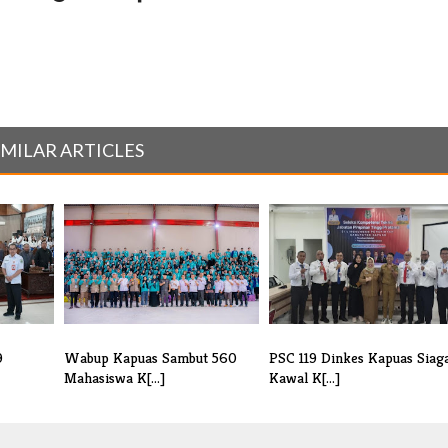
IMILAR ARTICLES
9
Wabup Kapuas Sambut 560
PSC 119 Dinkes Kapuas Siag
Mahasiswa K[...]
Kawal K[...]