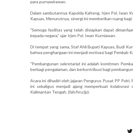
para purnawirawan.
Dalam sambutannya Kapolda Kalteng, Irjen Pol. Iwan Ku
Kapuas. Menurutnya, sinergi ini memberikan ruang bagi
"Semoga fasilitas yang telah disiapkan dapat dimanf
kepada negara," ujar Irjen Pol. Iwan Kurniawan.
Di tempat yang sama, Staf Ahli Bupati Kapuas, Budi K
bahwa penghargaan ini menjadi motivasi bagi Pemkab K
"Pembangunan sekretariat ini adalah komitmen Pemkab
berbagi pengalaman, dan berkontribusi bagi pembanguna
Acara ini dihadiri oleh jajaran Pengurus Pusat PP Polr
ini sekaligus menjadi ajang memperkuat kolaborasi
Kalimantan Tengah. (fah/hru/jp).