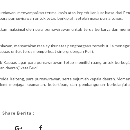
rniawan, menyampaikan terima kasih atas kepedulian luar biasa dari Pe
 para purnawirawan untuk tetap berkiprah setelah masa purna tugas.
aatkan maksimal oleh para purnawirawan untuk terus berkarya dan meng
urniawan, menyatakan rasa syukur atas penghargaan tersebut. Ia menega
apuas untuk terus memperkuat sinergi dengan Polri.
 Kapuas agar para purnawirawan tetap memiliki ruang untuk berkegia
n daerah," kata Budi.
i, Polda Kalteng, para purnawirawan, serta sejumlah kepala daerah. Mom
 demi menjaga keamanan, ketertiban, dan pembangunan berkelanjuta
Share Berita :