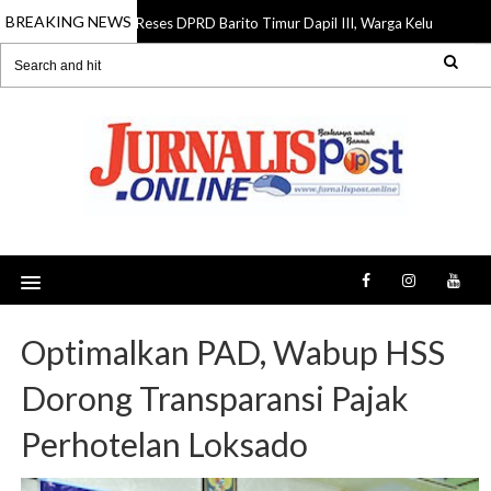
BREAKING NEWS
Reses DPRD Barito Timur Dapil III, Warga Keluhkan Jalan 
07 Aug 2026
Optimalkan PAD, Wabup HSS
Dorong Transparansi Pajak
Perhotelan Loksado