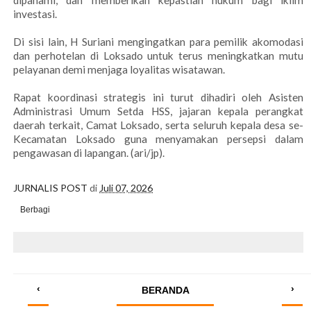
dipahami, dan memberikan kepastian hukum bagi iklim
investasi.
Di sisi lain, H Suriani mengingatkan para pemilik akomodasi
dan perhotelan di Loksado untuk terus meningkatkan mutu
pelayanan demi menjaga loyalitas wisatawan.
Rapat koordinasi strategis ini turut dihadiri oleh Asisten
Administrasi Umum Setda HSS, jajaran kepala perangkat
daerah terkait, Camat Loksado, serta seluruh kepala desa se-
Kecamatan Loksado guna menyamakan persepsi dalam
pengawasan di lapangan. (ari/jp).
JURNALIS POST
di
Juli 07, 2026
Berbagi
‹
›
BERANDA