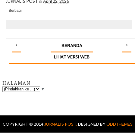
JURNALIS POST
di
April 22, 2026
Berbagi
‹
›
BERANDA
LIHAT VERSI WEB
HALAMAN
▼
COPYRIGHT © 2014
JURNALIS POST.
DESIGNED BY
ODDTHEMES