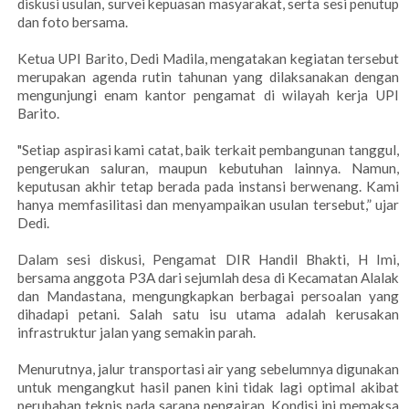
diskusi usulan, survei kepuasan masyarakat, serta sesi penutup
dan foto bersama.
Ketua UPI Barito, Dedi Madila, mengatakan kegiatan tersebut
merupakan agenda rutin tahunan yang dilaksanakan dengan
mengunjungi enam kantor pengamat di wilayah kerja UPI
Barito.
"Setiap aspirasi kami catat, baik terkait pembangunan tanggul,
pengerukan saluran, maupun kebutuhan lainnya. Namun,
keputusan akhir tetap berada pada instansi berwenang. Kami
hanya memfasilitasi dan menyampaikan usulan tersebut,” ujar
Dedi.
Dalam sesi diskusi, Pengamat DIR Handil Bhakti, H Imi,
bersama anggota P3A dari sejumlah desa di Kecamatan Alalak
dan Mandastana, mengungkapkan berbagai persoalan yang
dihadapi petani. Salah satu isu utama adalah kerusakan
infrastruktur jalan yang semakin parah.
Menurutnya, jalur transportasi air yang sebelumnya digunakan
untuk mengangkut hasil panen kini tidak lagi optimal akibat
perubahan teknis pada sarana pengairan. Kondisi ini memaksa