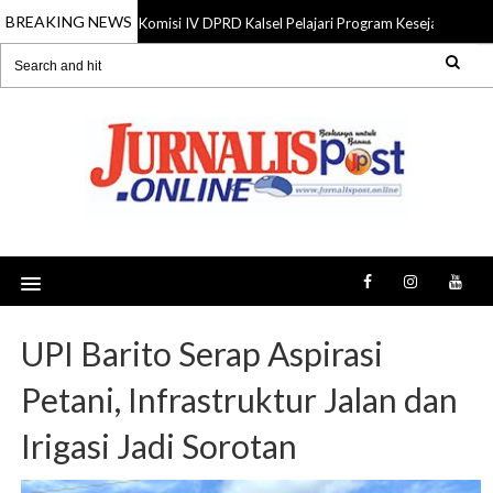
BREAKING NEWS
Komisi IV DPRD Kalsel Pelajari Program Kesejahteraan 
06 Aug 2026
UPI Barito Serap Aspirasi
Petani, Infrastruktur Jalan dan
Irigasi Jadi Sorotan