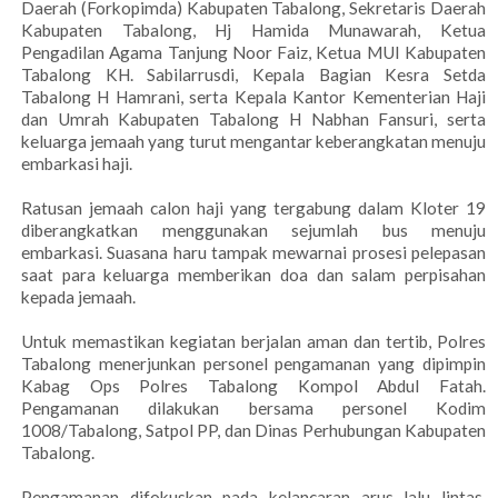
Daerah (Forkopimda) Kabupaten Tabalong, Sekretaris Daerah
Kabupaten Tabalong, Hj Hamida Munawarah, Ketua
Pengadilan Agama Tanjung Noor Faiz, Ketua MUI Kabupaten
Tabalong KH. Sabilarrusdi, Kepala Bagian Kesra Setda
Tabalong H Hamrani, serta Kepala Kantor Kementerian Haji
dan Umrah Kabupaten Tabalong H Nabhan Fansuri, serta
keluarga jemaah yang turut mengantar keberangkatan menuju
embarkasi haji.
Ratusan jemaah calon haji yang tergabung dalam Kloter 19
diberangkatkan menggunakan sejumlah bus menuju
embarkasi. Suasana haru tampak mewarnai prosesi pelepasan
saat para keluarga memberikan doa dan salam perpisahan
kepada jemaah.
Untuk memastikan kegiatan berjalan aman dan tertib, Polres
Tabalong menerjunkan personel pengamanan yang dipimpin
Kabag Ops Polres Tabalong Kompol Abdul Fatah.
Pengamanan dilakukan bersama personel Kodim
1008/Tabalong, Satpol PP, dan Dinas Perhubungan Kabupaten
Tabalong.
Pengamanan difokuskan pada kelancaran arus lalu lintas,