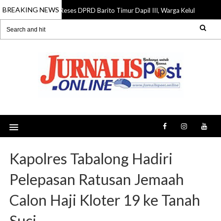
BREAKING NEWS
Reses DPRD Barito Timur Dapil III, Warga Keluhkan Jalan R
07 Aug 2026
Kapolres Tabalong Hadiri
Pelepasan Ratusan Jemaah
Calon Haji Kloter 19 ke Tanah
Suci