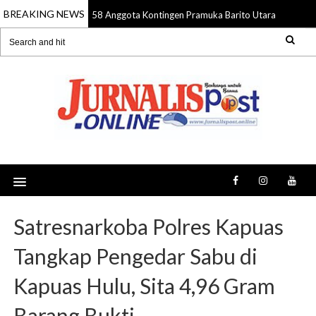
BREAKING NEWS
58 Anggota Kontingen Pramuka Barito Utara Diberang
09 Aug 2026
Satresnarkoba Polres Kapuas
Tangkap Pengedar Sabu di
Kapuas Hulu, Sita 4,96 Gram
Barang Bukti