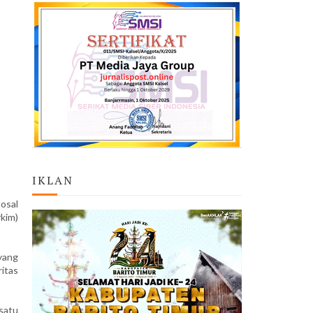
IKLAN
osal
kim)
yang
ritas
satu