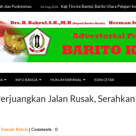
uskesmas
Kaji Tiru ke Bantul, Barito Utara Pelajari Inovasi 
06 Aug 2026
TA
INFO BANUA
HUKUM KRIMINAL
EDISI CETAK
erjuangkan Jalan Rusak, Serahkan
 Daerah Batola
|
Comments : 0