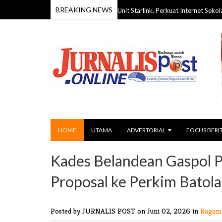
BREAKING NEWS
Barito Timur Terima Hibah 70 Unit Starlink, Perkuat Internet Sekolah dan P
HOME
UTAMA
ADVERTORIAL
FOCUS BERI
Kades Belandean Gaspol P
Proposal ke Perkim Batola
Posted by JURNALIS POST
on Juni 02, 2026 in
Ragam