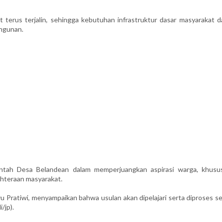
t terus terjalin, sehingga kebutuhan infrastruktur dasar masyarakat d
angunan.
ntah Desa Belandean dalam memperjuangkan aspirasi warga, khusu
ahteraan masyarakat.
yu Pratiwi, menyampaikan bahwa usulan akan dipelajari serta diproses s
/jp).