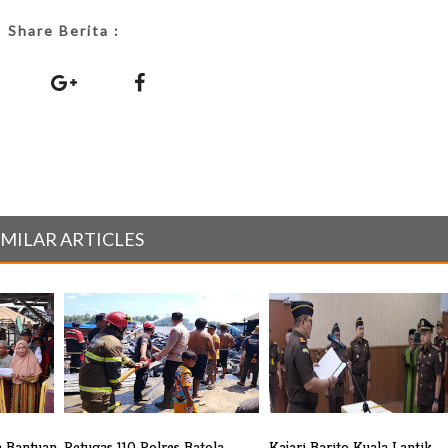
Share Berita :
IMILAR ARTICLES
n Bantuan
Petugas 110 Polres Batola
Kajari Barito Kuala Lantik