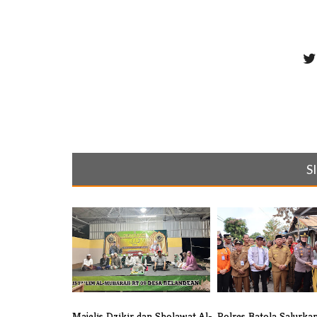
S
Majelis Dzikir dan Sholawat Al-
Polres Batola Salurka