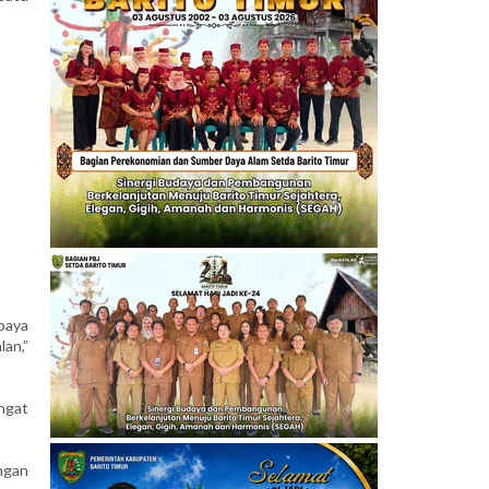
paya
lan,”
ngat
ngan