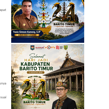
apat
snya
esuai