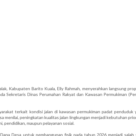
k, Kabupaten Barito Kuala, Elly Rahmah, menyerahkan langsung prop
epada Sekretaris Dinas Perumahan Rakyat dan Kawasan Permukiman (Per
syarakat terkait kondisi jalan di kawasan permukiman padat penduduk 
a menilai, peningkatan kualitas jalan lingkungan menjadi kebutuhan prio
i, pendidikan, maupun pelayanan sosial.
i Dana Desa untuk pembangunan fisik pada tahun 2026 menjadi salah 