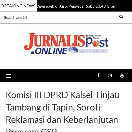
BREAKING NEWS
Digerebek di Jaro, Pengedar Sabu 13,48 Gram Dibekuk 
06 Aug 2026
Komisi III DPRD Kalsel Tinjau
Tambang di Tapin, Soroti
Reklamasi dan Keberlanjutan
Program CSR