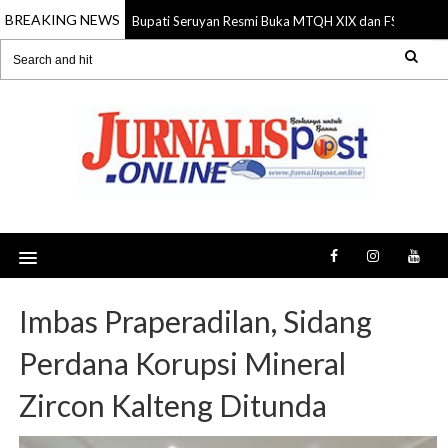
BREAKING NEWS
Bupati Seruyan Resmi Buka MTQH XIX dan FSQ 2026, D
06 Aug 2026
Imbas Praperadilan, Sidang
Perdana Korupsi Mineral
Zircon Kalteng Ditunda