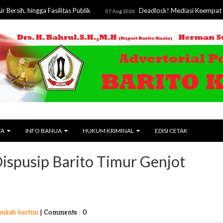
ngga Fasilitas Publik
Deadlock! Mediasi Keempat Sengketa 
07 Aug 2026
TA
INFO BANUA
HUKUM KRIMINAL
EDISI CETAK
ispusip Barito Timur Genjot
emkab bartim
|
Comments : 0