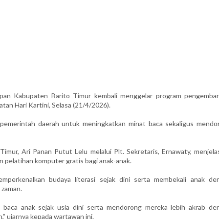
an Kabupaten Barito Timur kembali menggelar program pengemba
atan Hari Kartini, Selasa (21/4/2026).
an pemerintah daerah untuk meningkatkan minat baca sekaligus mendo
imur, Ari Panan Putut Lelu melalui Plt. Sekretaris, Ernawaty, menjela
n pelatihan komputer gratis bagi anak-anak.
emperkenalkan budaya literasi sejak dini serta membekali anak de
 zaman.
t baca anak sejak usia dini serta mendorong mereka lebih akrab de
” ujarnya kepada wartawan ini.