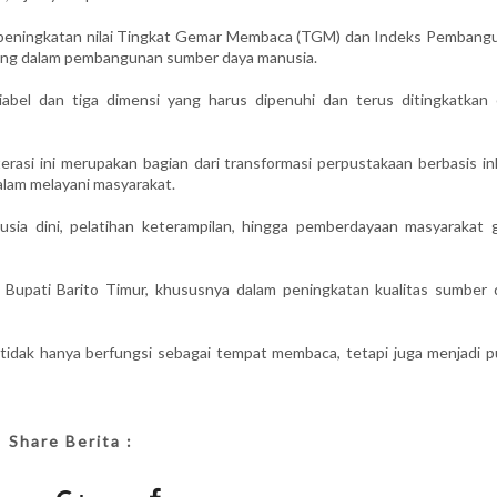
m peningkatan nilai Tingkat Gemar Membaca (TGM) dan Indeks Pembang
nting dalam pembangunan sumber daya manusia.
abel dan tiga dimensi yang harus dipenuhi dan terus ditingkatkan 
rasi ini merupakan bagian dari transformasi perpustakaan berbasis ink
alam melayani masyarakat.
sia dini, pelatihan keterampilan, hingga pemberdayaan masyarakat 
s Bupati Barito Timur, khususnya dalam peningkatan kualitas sumber 
 tidak hanya berfungsi sebagai tempat membaca, tetapi juga menjadi p
Share Berita :