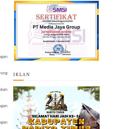
ngan
rong
IKLAN
skan
ngan
ngan