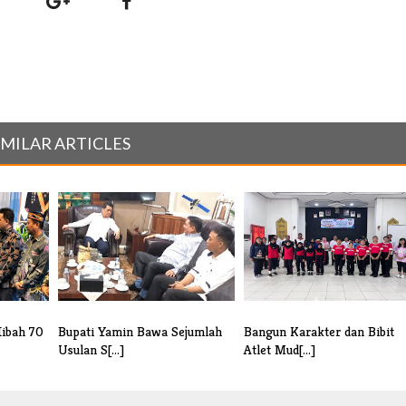
IMILAR ARTICLES
Hibah 70
Bupati Yamin Bawa Sejumlah
Bangun Karakter dan Bibit
Usulan S[...]
Atlet Mud[...]