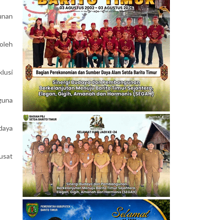
unan
oleh
lusi
guna
daya
usat