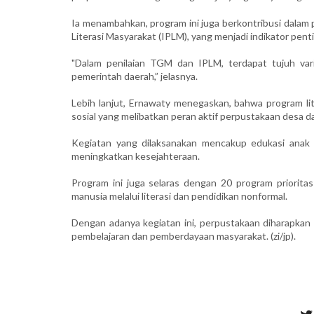
Ia menambahkan, program ini juga berkontribusi dala
Literasi Masyarakat (IPLM), yang menjadi indikator pe
"Dalam penilaian TGM dan IPLM, terdapat tujuh vari
pemerintah daerah,” jelasnya.
Lebih lanjut, Ernawaty menegaskan, bahwa program lite
sosial yang melibatkan peran aktif perpustakaan desa d
Kegiatan yang dilaksanakan mencakup edukasi anak u
meningkatkan kesejahteraan.
Program ini juga selaras dengan 20 program priorita
manusia melalui literasi dan pendidikan nonformal.
Dengan adanya kegiatan ini, perpustakaan diharapkan
pembelajaran dan pemberdayaan masyarakat. (zi/jp).