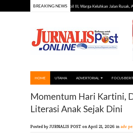
BREAKING NEWS
Reses DPRD Barito Timur Dapil III, Warga Keluhkan Jalan Rusak, Air Bersih, hi
HOME
UTAMA
ADVERTORIAL
FOCUS BERI
Momentum Hari Kartini, D
Literasi Anak Sejak Dini
Posted by JURNALIS POST
on April 21, 2026 in
adv p